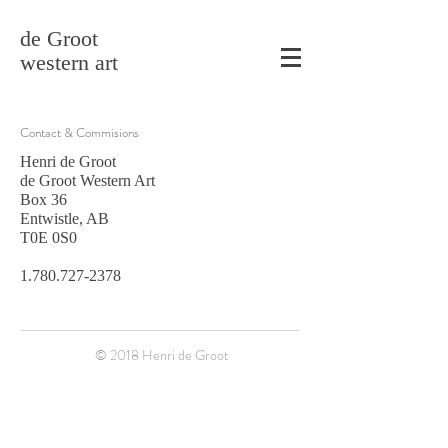
de Groot
western art
Contact & Commisions
Henri de Groot
de Groot Western Art
Box 36
Entwistle, AB
T0E 0S0
1.780.727-2378
© 2018 Henri de Groot